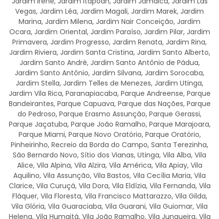
Jardim Irene, Jardim Itapoan, Jardim Jamaica, Jardim Las
Vegas, Jardim Léa, Jardim Magali, Jardim Marek, Jardim
Marina, Jardim Milena, Jardim Nair Conceição, Jardim
Ocara, Jardim Oriental, Jardim Paraíso, Jardim Pilar, Jardim
Primavera, Jardim Progresso, Jardim Renata, Jardim Rina,
Jardim Riviera, Jardim Santa Cristina, Jardim Santo Alberto,
Jardim Santo André, Jardim Santo Antônio de Pádua,
Jardim Santo Antônio, Jardim Silvana, Jardim Sorocaba,
Jardim Stella, Jardim Telles de Menezes, Jardim Utinga,
Jardim Vila Rica, Paranapiacaba, Parque Andreense, Parque
Bandeirantes, Parque Capuava, Parque das Nações, Parque
do Pedroso, Parque Erasmo Assunção, Parque Gerassi,
Parque Jaçatuba, Parque João Ramalho, Parque Marajoara,
Parque Miami, Parque Novo Oratório, Parque Oratório,
Pinheirinho, Recreio da Borda do Campo, Santa Terezinha,
São Bernardo Novo, Sítio dos Vianas, Utinga, Vila Alba, Vila
Alice, Vila Alpina, Vila Alzira, Vila América, Vila Apiay, Vila
Aquilino, Vila Assunção, Vila Bastos, Vila Cecília Maria, Vila
Clarice, Vila Curuçá, Vila Dora, Vila Eldízia, Vila Fernanda, Vila
Fláquer, Vila Floresta, Vila Francisco Mattarazzo, Vila Gilda,
Vila Glória, Vila Guaraciaba, Vila Guarani, Vila Guiomar, Vila
Helena, Vila Humaitá, Vila João Ramalho, Vila Junqueira, Vila