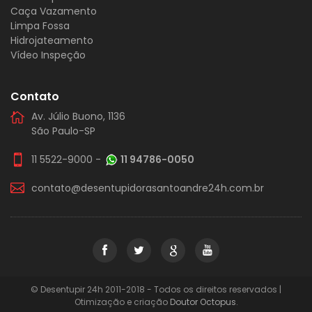
Caça Vazamento
Limpa Fossa
Hidrojateamento
Vídeo Inspeção
Contato
Av. Júlio Buono, 1136
São Paulo-SP
11 5522-9000
-
11 94786-0050
contato@desentupidorasantoandre24h.com.br
© Desentupir 24h 2011-2018 - Todos os direitos reservados |
Otimização e criação
Doutor Octopus
.